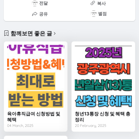
전달
복사
별점
공유
함께보면 좋은 글
육아휴직급여 신청방법 및
청년13통장 신청 및 혜택 총
혜택
정리
04 March, 2025
20 February, 2025