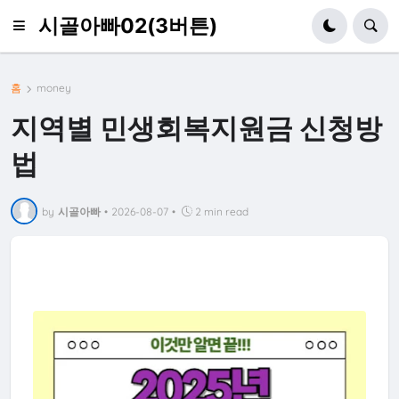
시골아빠02(3버튼)
홈
money
지역별 민생회복지원금 신청방
법
by
시골아빠
•
2026-08-07
•
2 min read